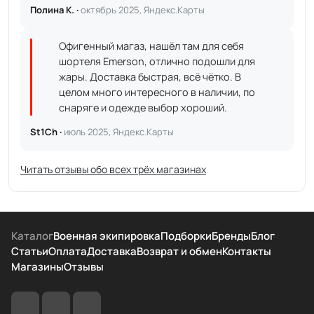
Полина К. ·
октябрь 2025, Яндекс.Карты
Офигенный магаз, нашёл там для себя
шортеля Emerson, отлично подошли для
жары. Доставка быстрая, всё чётко. В
целом много интересного в наличии, по
снаряге и одежде выбор хороший.
St1Ch ·
июль 2025, Яндекс.Карты
Читать отзывы обо всех трёх магазинах
Каталог
Военная экипировка
Подборки
Бренды
Блог
Статьи
Оплата
Доставка
Возврат и обмен
Контакты
Магазины
Отзывы