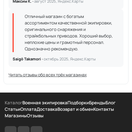
Максим К. ·
август 2025, Яндекс.Карты
Отличный магазин с богатым
ассортиментом качественной экипировки,
оригинального снаряжения и
страйкбольных приводов. Хороший выбор,
неплохие цены и грамотный персонал.
Однозначно рекомендую.
Saigō Takamori ·
октябрь 2025, Яндекс.Карты
Читать отзывы обо всех трёх магазинах
Каталог
Военная экипировка
Подборки
Бренды
Блог
Статьи
Оплата
Доставка
Возврат и обмен
Контакты
Магазины
Отзывы