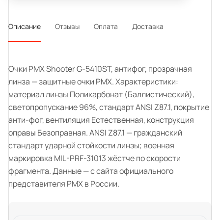
Описание
Отзывы
Оплата
Доставка
Очки PMX Shooter G-5410ST, антифог, прозрачная
линза — защитные очки PMX. Характеристики:
материал линзы Поликарбонат (Баллистический),
светопропускание 96%, стандарт ANSI Z87.1, покрытие
анти-фог, вентиляция Естественная, конструкция
оправы Безоправная. ANSI Z87.1 — гражданский
стандарт ударной стойкости линзы; военная
маркировка MIL-PRF-31013 жёстче по скорости
фрагмента. Данные — с сайта официального
представителя PMX в России.