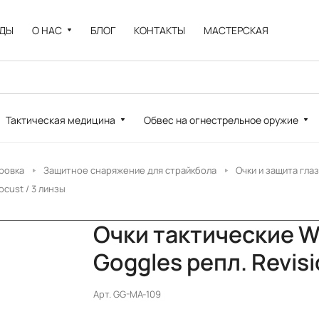
НДЫ
О НАС
БЛОГ
КОНТАКТЫ
МАСТЕРСКАЯ
Тактическая медицина
Обвес на огнестрельное оружие
ровка
Защитное снаряжение для страйкбола
Очки и защита глаз
cust / 3 линзы
Очки тактические 
Goggles репл. Revisi
Арт.
GG-MA-109