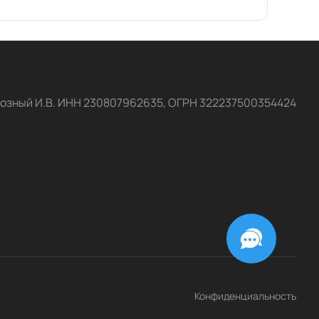
озный И.В. ИНН 230807962635, ОГРН 322237500354424
Конфиденциальность