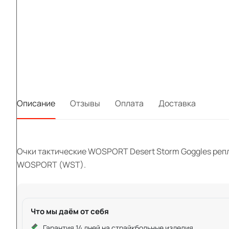
Описание
Отзывы
Оплата
Доставка
Очки тактические WOSPORT Desert Storm Goggles репл. 
WOSPORT (WST).
Что мы даём от себя
Гарантия 14 дней на страйкбольные изделия.