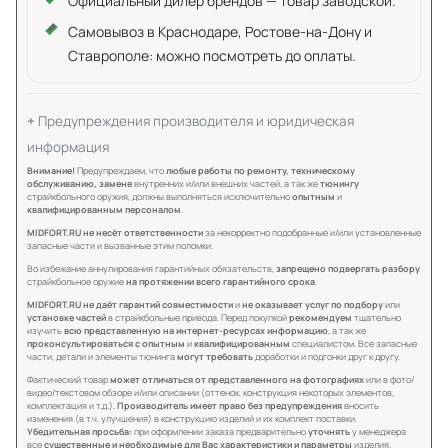
Официальный дилер брендов — товар заводской.
Самовывоз в Краснодаре, Ростове-на-Дону и
Ставрополе: можно посмотреть до оплаты.
Предупреждения производителя и юридическая
информация
Внимание!
Предупреждаем, что
любые работы по ремонту, техническому
обслуживанию, замене
внутренних и/или внешних частей, а так же
тюнингу
страйкбольного оружия, должны выполняться исключительно
опытным
и
квалифицированным персоналом
.
MIDFORT.RU не несёт ответственности
за некорректно подобранные и/или установленные
запасные части и вызванные этим поломки.
Во избежание аннулирования гарантийных обязательств,
запрещено подвергать разбору
страйкбольное оружие
на протяжении всего гарантийного срока
.
MIDFORT.RU не даёт гарантий совместимости
и
не оказывает услуг по подбору
или
установке частей
в страйкбольные привода. Перед покупкой
рекомендуем
тщательно
изучить
всю представленную на интернет-ресурсах информацию
, а так же
проконсультироваться с опытным
и
квалифицированным
специалистом. Все запасные
части, детали и элементы тюнинга
могут требовать
доработки и подгонки друг к другу.
Фактический товар
может отличаться от представленного на фотографиях
или в фото/
видео/текстовом обзоре и/или описании (оттенок, конструкция некоторых элементов,
комплектация и т.д.).
Производитель имеет право без предупреждения
вносить
изменения (в т.ч. улучшения) в конструкцию изделий и их комплект поставки.
Убедительная просьба:
при оформлении заказа предварительно
уточнять
у менеджера
все
существенные и необходимые для Вас характеристики и параметры
изделия.