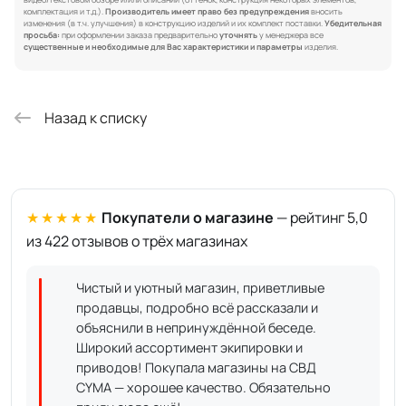
комплектация и т.д.).
Производитель имеет право без предупреждения
вносить
изменения (в т.ч. улучшения) в конструкцию изделий и их комплект поставки.
Убедительная
просьба:
при оформлении заказа предварительно
уточнять
у менеджера все
существенные и необходимые для Вас характеристики и параметры
изделия.
Назад к списку
★★★★★
Покупатели о магазине
— рейтинг 5,0
из 422 отзывов о трёх магазинах
Чистый и уютный магазин, приветливые
продавцы, подробно всё рассказали и
объяснили в непринуждённой беседе.
Широкий ассортимент экипировки и
приводов! Покупала магазины на СВД
CYMA — хорошее качество. Обязательно