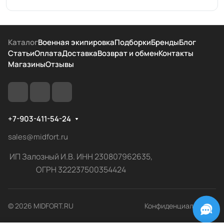
Каталог
Военная экипировка
Подборки
Бренды
Блог
Статьи
Оплата
Доставка
Возврат и обмен
Контакты
Магазины
Отзывы
+7-903-411-54-24
sales@midfort.ru
ИП Залозный И.В. ИНН 230807962635,
ОГРН 322237500354424
© 2026 MIDFORT.RU
Конфиденциальность