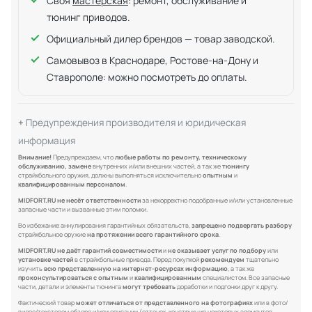
Своя
мастерская
: ремонт, обслуживание и
тюнинг приводов.
Официальный дилер брендов — товар заводской.
Самовывоз в Краснодаре, Ростове-на-Дону и
Ставрополе: можно посмотреть до оплаты.
Предупреждения производителя и юридическая
информация
Внимание!
Предупреждаем, что
любые работы по ремонту, техническому
обслуживанию, замене
внутренних и/или внешних частей, а так же
тюнингу
страйкбольного оружия, должны выполняться исключительно
опытным
и
квалифицированным персоналом
.
MIDFORT.RU не несёт ответственности
за некорректно подобранные и/или установленные
запасные части и вызванные этим поломки.
Во избежание аннулирования гарантийных обязательств,
запрещено подвергать разбору
страйкбольное оружие
на протяжении всего гарантийного срока
.
MIDFORT.RU не даёт гарантий совместимости
и
не оказывает услуг по подбору
или
установке частей
в страйкбольные привода. Перед покупкой
рекомендуем
тщательно
изучить
всю представленную на интернет-ресурсах информацию
, а так же
проконсультироваться с опытным
и
квалифицированным
специалистом. Все запасные
части, детали и элементы тюнинга
могут требовать
доработки и подгонки друг к другу.
Фактический товар
может отличаться от представленного на фотографиях
или в фото/
видео/текстовом обзоре и/или описании (оттенок, конструкция некоторых элементов,