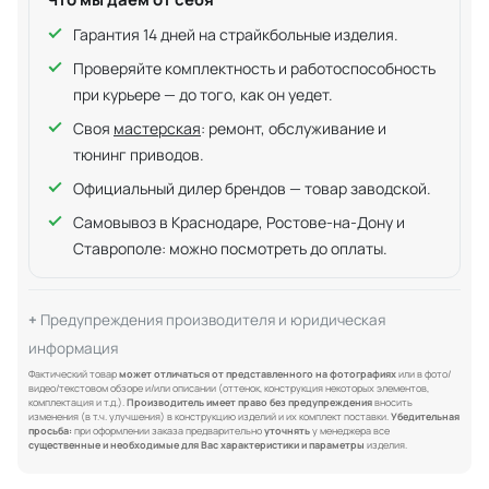
Гарантия 14 дней на страйкбольные изделия.
Проверяйте комплектность и работоспособность
при курьере — до того, как он уедет.
Своя
мастерская
: ремонт, обслуживание и
тюнинг приводов.
Официальный дилер брендов — товар заводской.
Самовывоз в Краснодаре, Ростове-на-Дону и
Ставрополе: можно посмотреть до оплаты.
Предупреждения производителя и юридическая
информация
Фактический товар
может отличаться от представленного на фотографиях
или в фото/
видео/текстовом обзоре и/или описании (оттенок, конструкция некоторых элементов,
комплектация и т.д.).
Производитель имеет право без предупреждения
вносить
изменения (в т.ч. улучшения) в конструкцию изделий и их комплект поставки.
Убедительная
просьба:
при оформлении заказа предварительно
уточнять
у менеджера все
существенные и необходимые для Вас характеристики и параметры
изделия.