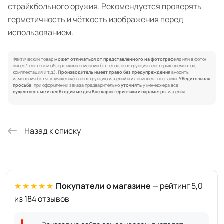
страйкбольного оружия. Рекомендуется проверять
герметичность и чёткость изображения перед
использованием.
Фактический товар
может отличаться от представленного на фотографиях
или в фото/
видео/текстовом обзоре и/или описании (оттенок, конструкция некоторых элементов,
комплектация и т.д.).
Производитель имеет право без предупреждения
вносить
изменения (в т.ч. улучшения) в конструкцию изделий и их комплект поставки.
Убедительная
просьба:
при оформлении заказа предварительно
уточнять
у менеджера все
существенные и необходимые для Вас характеристики и параметры
изделия.
Назад к списку
★★★★★
Покупатели о магазине
— рейтинг 5,0
из 184 отзывов