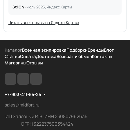
St1Ch ·
июль 2025, Яндекс.Карты
Читать все отзывы на Яндекс.Картах
Каталог
Военная экипировка
Подборки
Бренды
Блог
Статьи
Оплата
Доставка
Возврат и обмен
Контакты
Магазины
Отзывы
+7-903-411-54-24
sales@midfort.ru
ИП Залозный И.В. ИНН 230807962635,
ОГРН 322237500354424