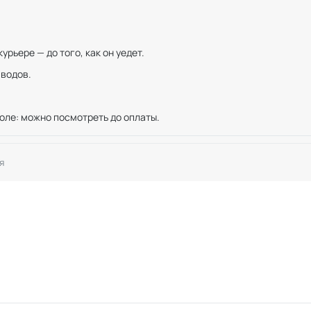
рьере — до того, как он уедет.
иводов.
оле: можно посмотреть до оплаты.
я