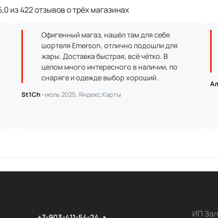
,0 из 422 отзывов о трёх магазинах
Офигенный магаз, нашёл там для себя
шортеля Emerson, отлично подошли для
жары. Доставка быстрая, всё чётко. В
целом много интересного в наличии, по
снаряге и одежде выбор хороший.
Ал
St1Ch ·
июль 2025, Яндекс.Карты
ИП Зал
+7-903-411-54-24