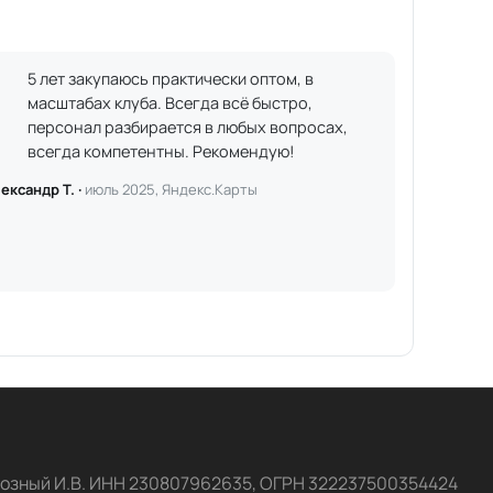
5 лет закупаюсь практически оптом, в
масштабах клуба. Всегда всё быстро,
персонал разбирается в любых вопросах,
всегда компетентны. Рекомендую!
ександр Т. ·
июль 2025, Яндекс.Карты
озный И.В. ИНН 230807962635, ОГРН 322237500354424