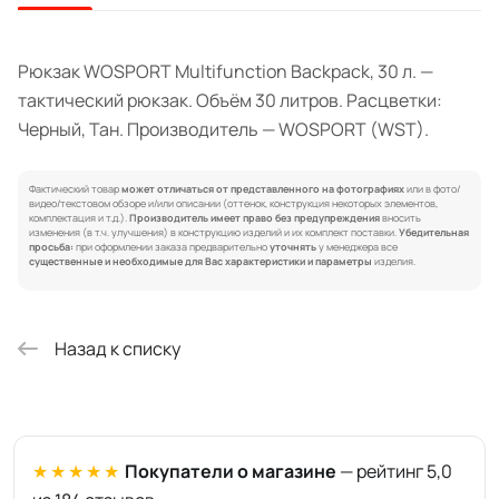
Рюкзак WOSPORT Multifunction Backpack, 30 л. —
тактический рюкзак. Объём 30 литров. Расцветки:
Черный, Тан. Производитель — WOSPORT (WST).
Фактический товар
может отличаться от представленного на фотографиях
или в фото/
видео/текстовом обзоре и/или описании (оттенок, конструкция некоторых элементов,
комплектация и т.д.).
Производитель имеет право без предупреждения
вносить
изменения (в т.ч. улучшения) в конструкцию изделий и их комплект поставки.
Убедительная
просьба:
при оформлении заказа предварительно
уточнять
у менеджера все
существенные и необходимые для Вас характеристики и параметры
изделия.
Назад к списку
★★★★★
Покупатели о магазине
— рейтинг 5,0