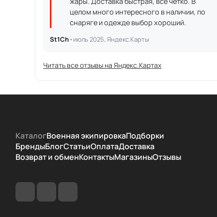
жары. Доставка быстрая, всё чётко. В
целом много интересного в наличии, по
снаряге и одежде выбор хороший.
St1Ch ·
июль 2025, Яндекс.Карты
Читать все отзывы на Яндекс.Картах
Каталог
Военная экипировка
Подборки
Бренды
Блог
Статьи
Оплата
Доставка
Возврат и обмен
Контакты
Магазины
Отзывы