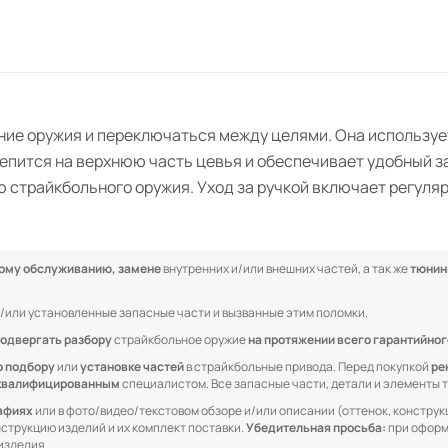
ние оружия и переключаться между целями. Она использу
репится на верхнюю часть цевья и обеспечивает удобный з
 страйкбольного оружия. Уход за ручкой включает регуляр
кому обслуживанию, замене
внутренних и/или внешних частей, а так же
тюнин
/или установленные запасные части и вызванные этим поломки.
одвергать разбору
страйкбольное оружие
на протяжении всего гарантийног
о подбору
или
установке частей
в страйкбольные привода. Перед покупкой
ре
квалифицированным
специалистом. Все запасные части, детали и элементы
рафиях
или в фото/видео/текстовом обзоре и/или описании (оттенок, конструкц
онструкцию изделий и их комплект поставки.
Убедительная просьба:
при оформ
изделия.