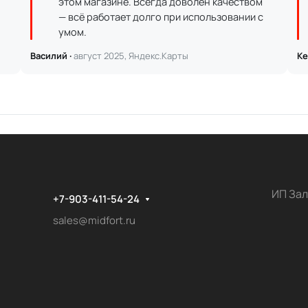
этом магазине. Всегда доволен качеством
— всё работает долго при использовании с
умом.
Василий ·
август 2025, Яндекс.Карты
Ке
ИП Зал
+7-903-411-54-24
sales@midfort.ru