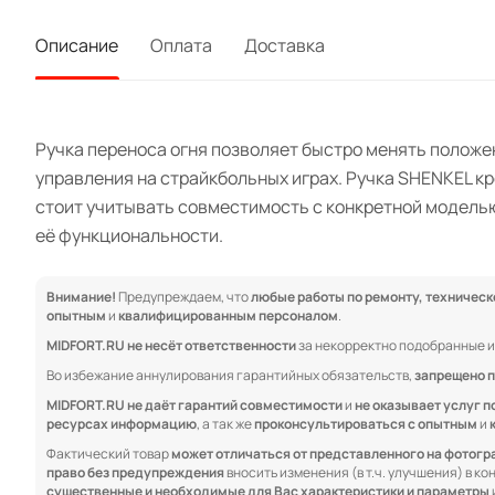
Описание
Оплата
Доставка
Ручка переноса огня позволяет быстро менять положе
управления на страйкбольных играх. Ручка SHENKEL к
стоит учитывать совместимость с конкретной моделью
её функциональности.
Внимание!
Предупреждаем, что
любые работы по ремонту, техничес
опытным
и
квалифицированным персоналом
.
MIDFORT.RU не несёт ответственности
за некорректно подобранные и
Во избежание аннулирования гарантийных обязательств,
запрещено п
MIDFORT.RU не даёт гарантий совместимости
и
не оказывает услуг п
ресурсах информацию
, а так же
проконсультироваться с опытным
и
Фактический товар
может отличаться от представленного на фотог
право без предупреждения
вносить изменения (в т.ч. улучшения) в к
существенные и необходимые для Вас характеристики и параметры