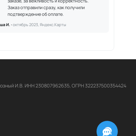
заказе, за вежливость и корректность.
Заказ отправили сразу, как получили
подтверждение об оплате.
ша И. ·
октябрь 2023, Яндекс.Карты
озный И.В. ИНН 230807962635, ОГРН 322237500354424