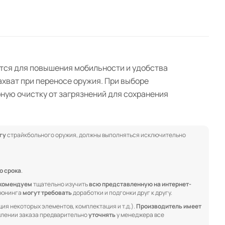
ется для повышения мобильности и удобства
ахват при переносе оружия. При выборе
ную очистку от загрязнений для сохранения
гу
страйкбольного оружия, должны выполняться исключительно
о срока
.
комендуем
тщательно изучить
всю представленную на интернет-
 тюнинга
могут требовать
доработки и подгонки друг к другу.
ия некоторых элементов, комплектация и т.д.).
Производитель имеет
лении заказа предварительно
уточнять
у менеджера все