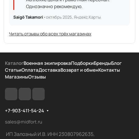
Однозначно рекомендую.
Saigō Takamori ·
октябрь 2025, Яндекс.Карты
Читать отзывы обо всех трёх магазинах
Каталог
Военная экипировка
Подборки
Бренды
Блог
Статьи
Оплата
Доставка
Возврат и обмен
Контакты
Магазины
Отзывы
+7-903-411-54-24
sales@midfort.ru
ИП Залозный И.В. ИНН 230807962635,