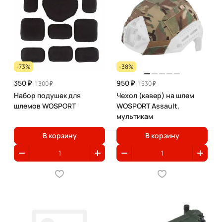
-73%
-38%
350 ₽
950 ₽
1 300 ₽
1 530 ₽
Набор подушек для
Чехол (кавер) на шлем
шлемов WOSPORT
WOSPORT Assault,
мультикам
В корзину
В корзину