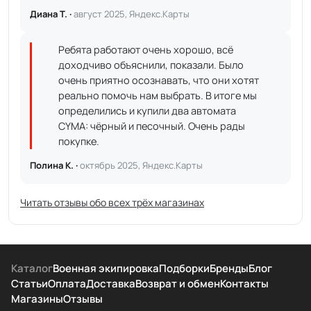
Диана Т. ·
август 2025, Яндекс.Карты
Ребята работают очень хорошо, всё
доходчиво объяснили, показали. Было
очень приятно осознавать, что они хотят
реально помочь нам выбрать. В итоге мы
определились и купили два автомата
CYMA: чёрный и песочный. Очень рады
покупке.
Полина К. ·
октябрь 2025, Яндекс.Карты
Читать отзывы обо всех трёх магазинах
Каталог
Военная экипировка
Подборки
Бренды
Блог
Статьи
Оплата
Доставка
Возврат и обмен
Контакты
Магазины
Отзывы