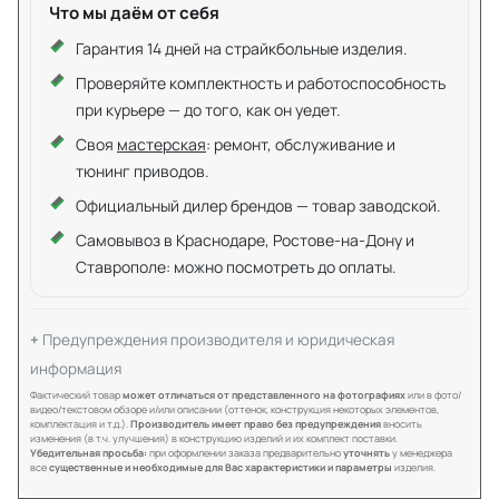
Что мы даём от себя
Гарантия 14 дней на страйкбольные изделия.
Проверяйте комплектность и работоспособность
при курьере — до того, как он уедет.
Своя
мастерская
: ремонт, обслуживание и
тюнинг приводов.
Официальный дилер брендов — товар заводской.
Самовывоз в Краснодаре, Ростове-на-Дону и
Ставрополе: можно посмотреть до оплаты.
Предупреждения производителя и юридическая
информация
Фактический товар
может отличаться от представленного на фотографиях
или в фото/
видео/текстовом обзоре и/или описании (оттенок, конструкция некоторых элементов,
комплектация и т.д.).
Производитель имеет право без предупреждения
вносить
изменения (в т.ч. улучшения) в конструкцию изделий и их комплект поставки.
Убедительная просьба:
при оформлении заказа предварительно
уточнять
у менеджера
все
существенные и необходимые для Вас характеристики и параметры
изделия.