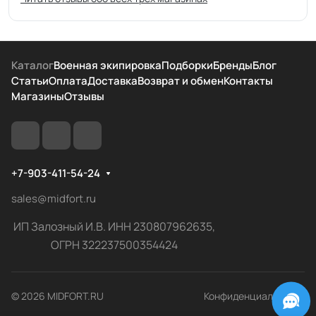
Каталог
Военная экипировка
Подборки
Бренды
Блог
Статьи
Оплата
Доставка
Возврат и обмен
Контакты
Магазины
Отзывы
+7-903-411-54-24
sales@midfort.ru
ИП Залозный И.В. ИНН 230807962635,
ОГРН 322237500354424
© 2026 MIDFORT.RU
Конфиденциальность