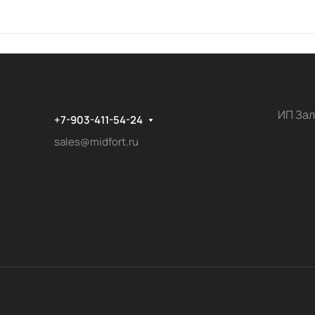
ИП Зал
+7-903-411-54-24
sales@midfort.ru