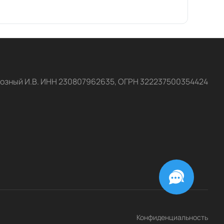
озный И.В. ИНН 230807962635, ОГРН 322237500354424
Конфиденциальность