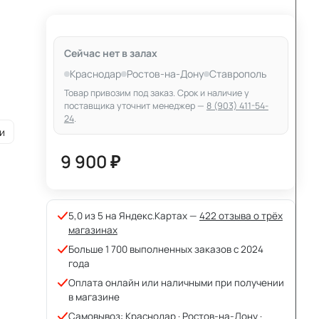
Сейчас нет в залах
Краснодар
Ростов-на-Дону
Ставрополь
Товар привозим под заказ. Срок и наличие у
поставщика уточнит менеджер —
8 (903) 411-54-
24
.
и
9 900 ₽
5,0 из 5 на Яндекс.Картах —
422 отзыва о трёх
магазинах
Больше 1 700 выполненных заказов с 2024
года
Оплата онлайн или наличными при получении
в магазине
Самовывоз: Краснодар · Ростов-на-Дону ·