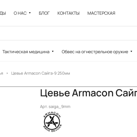
НДЫ
О НАС
БЛОГ
КОНТАКТЫ
МАСТЕРСКАЯ
Тактическая медицина
Обвес на огнестрельное оружие
ья
Цевье Armacon Сайга-9 250мм
Цевье Armacon Сай
Арт.
saiga_9mm