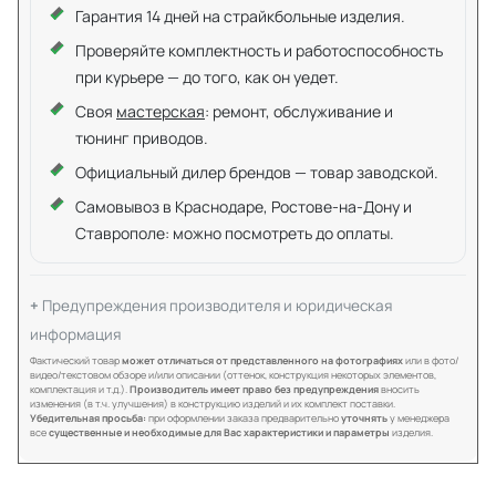
Гарантия 14 дней на страйкбольные изделия.
Проверяйте комплектность и работоспособность
при курьере — до того, как он уедет.
Своя
мастерская
: ремонт, обслуживание и
тюнинг приводов.
Официальный дилер брендов — товар заводской.
Самовывоз в Краснодаре, Ростове-на-Дону и
Ставрополе: можно посмотреть до оплаты.
Предупреждения производителя и юридическая
информация
Фактический товар
может отличаться от представленного на фотографиях
или в фото/
видео/текстовом обзоре и/или описании (оттенок, конструкция некоторых элементов,
комплектация и т.д.).
Производитель имеет право без предупреждения
вносить
изменения (в т.ч. улучшения) в конструкцию изделий и их комплект поставки.
Убедительная просьба:
при оформлении заказа предварительно
уточнять
у менеджера
все
существенные и необходимые для Вас характеристики и параметры
изделия.