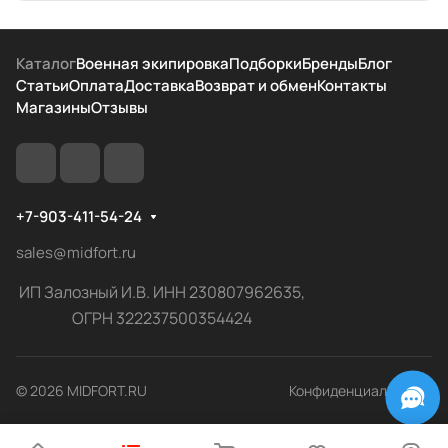
Каталог
Военная экипировка
Подборки
Бренды
Блог
Статьи
Оплата
Доставка
Возврат и обмен
Контакты
Магазины
Отзывы
+7-903-411-54-24
sales@midfort.ru
ИП Залозный И.В. ИНН 230807962635,
ОГРН 322237500354424
© 2026 MIDFORT.RU
Конфиденциальность