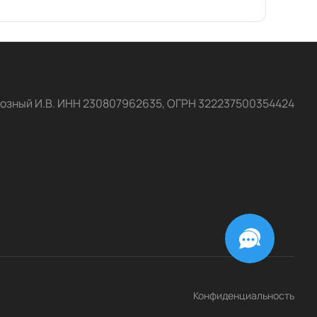
озный И.В. ИНН 230807962635, ОГРН 322237500354424
Конфиденциальность