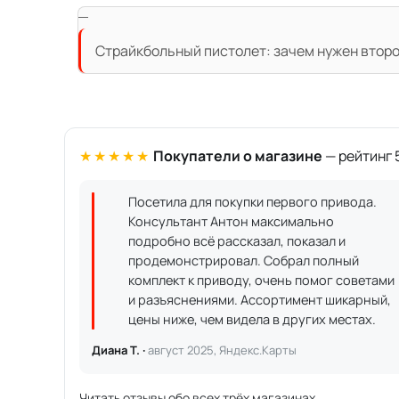
Страйкбольный пистолет: зачем нужен второ
★★★★★
Покупатели о магазине
— рейтинг 5
Посетила для покупки первого привода.
Консультант Антон максимально
подробно всё рассказал, показал и
продемонстрировал. Собрал полный
комплект к приводу, очень помог советами
и разъяснениями. Ассортимент шикарный,
цены ниже, чем видела в других местах.
Диана Т. ·
август 2025, Яндекс.Карты
Читать отзывы обо всех трёх магазинах