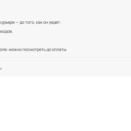
рьере — до того, как он уедет.
иводов.
оле: можно посмотреть до оплаты.
я