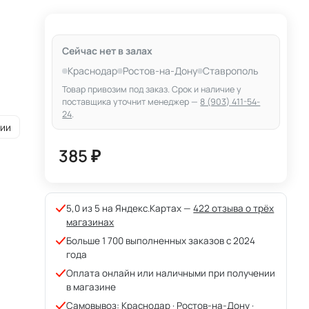
Сейчас нет в залах
Краснодар
Ростов-на-Дону
Ставрополь
Товар привозим под заказ. Срок и наличие у
поставщика уточнит менеджер —
8 (903) 411-54-
24
.
рии
385 ₽
5,0 из 5 на Яндекс.Картах —
422 отзыва о трёх
магазинах
Больше 1 700 выполненных заказов с 2024
года
Оплата онлайн или наличными при получении
в магазине
Самовывоз: Краснодар · Ростов-на-Дону ·