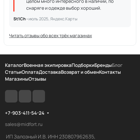
целом много интересного в наличии, по
снаряге и одежде выбор хороший.
St1Ch ·
июль 2025, Яндекс.Карты
Читать отзывы обо всех трёх магазинах
Каталог
Военная экипировка
Подборки
Бренды
Блог
Статьи
Оплата
Доставка
Возврат и обмен
Контакты
Магазины
Отзывы
+7-903-411-54-24
sales@midfort.ru
ИП Залозный И.В. ИНН 230807962635,