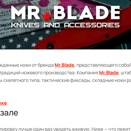
ожданные ножи от бренда
Mr.Blade
,
представляющего собой 
 традиций ножевого производства. Компания
Mr.Blade
, шта
 скелетного типа, тактические фикседы, складные ножи ра
лке
.
 зале
пировку лучше один раз увидеть вживую. Ниже — что лежит 