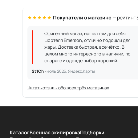
★★★★★
Покупатели о магазине
— рейтинг 5
Офигенный магаз, нашёл там для себя
шортеля Emerson, отлично подошли для
жары. Доставка быстрая, всё чётко. В
целом много интересного в наличии, по
снаряге и одежде выбор хороший.
St1Ch ·
июль 2025, Яндекс.Карты
Читать отзывы обо всех трёх магазинах
Каталог
Военная экипировка
Подборки