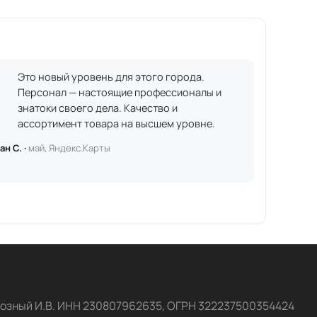
Это новый уровень для этого города.
Персонал — настоящие профессионалы и
знатоки своего дела. Качество и
ассортимент товара на высшем уровне.
ан С. ·
май, Яндекс.Карты
озный И.В. ИНН 230807962635, ОГРН 322237500354424