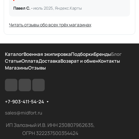
Павел С. ·
июль 2025, Яндекс.Карты
Читать отзывы обо всех трёх магазинах
Каталог
Военная экипировка
Подборки
Бренды
Блог
Статьи
Оплата
Доставка
Возврат и обмен
Контакты
Магазины
Отзывы
+7-903-411-54-24
sales@midfort.ru
ИП Залозный И.В. ИНН 230807962635,
ОГРН 322237500354424