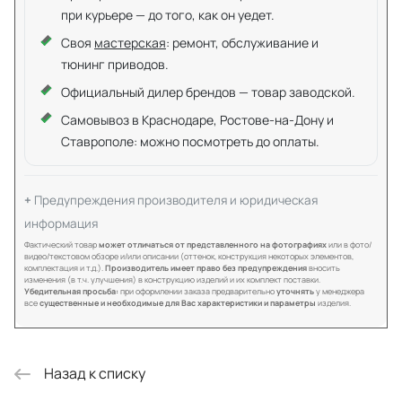
при курьере — до того, как он уедет.
Своя
мастерская
: ремонт, обслуживание и
тюнинг приводов.
Официальный дилер брендов — товар заводской.
Самовывоз в Краснодаре, Ростове-на-Дону и
Ставрополе: можно посмотреть до оплаты.
Предупреждения производителя и юридическая
информация
Фактический товар
может отличаться от представленного на фотографиях
или в фото/
видео/текстовом обзоре и/или описании (оттенок, конструкция некоторых элементов,
комплектация и т.д.).
Производитель имеет право без предупреждения
вносить
изменения (в т.ч. улучшения) в конструкцию изделий и их комплект поставки.
Убедительная просьба:
при оформлении заказа предварительно
уточнять
у менеджера
все
существенные и необходимые для Вас характеристики и параметры
изделия.
Назад к списку