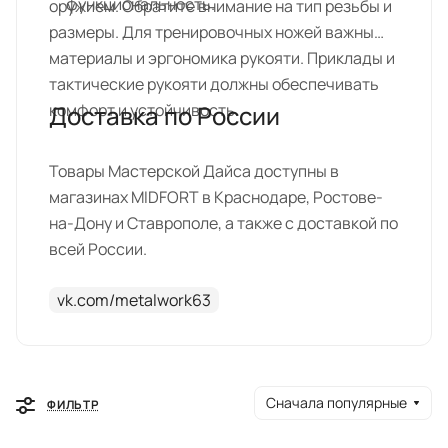
функциональность.
оружием. Обратите внимание на тип резьбы и
размеры. Для тренировочных ножей важны
материалы и эргономика рукояти. Приклады и
тактические рукояти должны обеспечивать
комфорт и устойчивость.
Доставка по России
Товары Мастерской Дайса доступны в
магазинах MIDFORT в Краснодаре, Ростове-
на-Дону и Ставрополе, а также с доставкой по
всей России.
vk.com/metalwork63
Сначала популярные
ФИЛЬТР