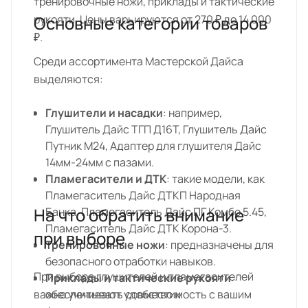
тренировочные ножи, приклады и тактические
рукояти. Цены варьируются от 270 ₽ до 14 000
Основные категории товаров
₽.
Среди ассортимента Мастерской Дайса
выделяются:
Глушители и насадки
: например,
Глушитель Дайс ТГП Д16Т, Глушитель Дайс
Путник М24, Адаптер для глушителя Дайс
14мм-24мм с пазами.
Пламегасители и ДТК
: такие модели, как
Пламегаситель Дайс ДТКП Народная
На что обратить внимание
Банка, Пламегаситель Дайс ПГ Комбо 5.45,
Пламегаситель Дайс ДТК Корона-3.
при выборе
Тренировочные ножи
: предназначены для
безопасного отработки навыков.
При выборе глушителей и пламегасителей
Приклады и тактические рукояти
:
важно учитывать совместимость с вашим
обеспечивают удобство и