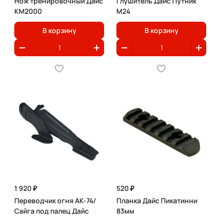
Нож тренировочный Дайс
Глушитель Дайс Путник
КМ2000
М24
В корзину
В корзину
1 920 ₽
520 ₽
Переводчик огня АК-74/
Планка Дайс Пикатинни
Сайга под палец Дайс
83мм