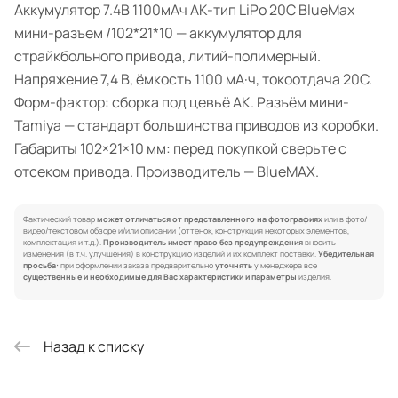
Аккумулятор 7.4В 1100мАч АК-тип LiPo 20С BlueMax
мини-разъем /102*21*10 — аккумулятор для
страйкбольного привода, литий-полимерный.
Напряжение 7,4 В, ёмкость 1100 мА·ч, токоотдача 20C.
Форм-фактор: сборка под цевьё АК. Разъём мини-
Tamiya — стандарт большинства приводов из коробки.
Габариты 102×21×10 мм: перед покупкой сверьте с
отсеком привода. Производитель — BlueMAX.
Фактический товар
может отличаться от представленного на фотографиях
или в фото/
видео/текстовом обзоре и/или описании (оттенок, конструкция некоторых элементов,
комплектация и т.д.).
Производитель имеет право без предупреждения
вносить
изменения (в т.ч. улучшения) в конструкцию изделий и их комплект поставки.
Убедительная
просьба:
при оформлении заказа предварительно
уточнять
у менеджера все
существенные и необходимые для Вас характеристики и параметры
изделия.
Назад к списку