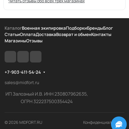
Читать отзывы обо всех трёх магазинах
Каталог
Военная экипировка
Подборки
Бренды
Блог
Статьи
Оплата
Доставка
Возврат и обмен
Контакты
Магазины
Отзывы
+7-903-411-54-24
sales@midfort.ru
ИП Залозный И.В. ИНН 230807962635,
ОГРН 322237500354424
© 2026 MIDFORT.RU
Конфиденциальность