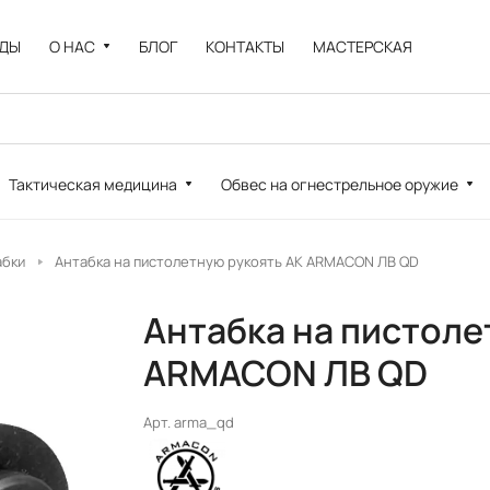
НДЫ
О НАС
БЛОГ
КОНТАКТЫ
МАСТЕРСКАЯ
Тактическая медицина
Обвес на огнестрельное оружие
абки
Антабка на пистолетную рукоять АК ARMACON ЛВ QD
Антабка на пистоле
ARMACON ЛВ QD
Арт.
arma_qd