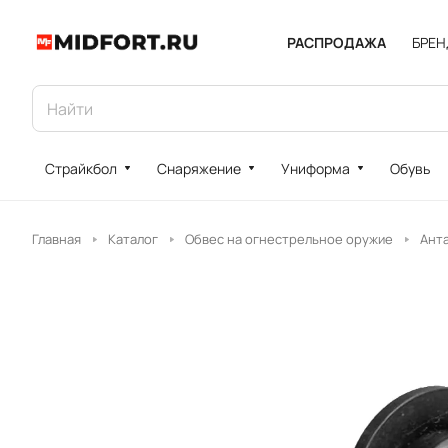
РАСПРОДАЖА
БРЕ
Страйкбол
Снаряжение
Униформа
Обувь
Главная
Каталог
Обвес на огнестрельное оружие
Ант