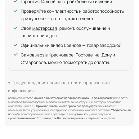
Гарантия 14 дней на страйкбольные изделия.
Проверяйте комплектность и работоспособность
при курьере — до того, как он уедет.
Своя
мастерская
: ремонт, обслуживание и
тюнинг приводов.
Официальный дилер брендов — товар заводской.
Самовывоз в Краснодаре, Ростове-на-Дону и
Ставрополе: можно посмотреть до оплаты.
Предупреждения производителя и юридическая
информация
Фактический товар
может отличаться от представленного на фотографиях
или в фото/
видео/текстовом обзоре и/или описании (оттенок, конструкция некоторых элементов,
комплектация и т.д.).
Производитель имеет право без предупреждения
вносить
изменения (в т.ч. улучшения) в конструкцию изделий и их комплект поставки.
Убедительная
просьба:
при оформлении заказа предварительно
уточнять
у менеджера все
существенные и необходимые для Вас характеристики и параметры
изделия.