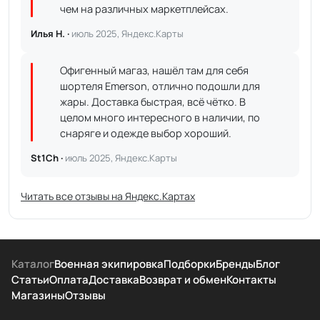
чем на различных маркетплейсах.
Илья Н. ·
июль 2025, Яндекс.Карты
Офигенный магаз, нашёл там для себя
шортеля Emerson, отлично подошли для
жары. Доставка быстрая, всё чётко. В
целом много интересного в наличии, по
снаряге и одежде выбор хороший.
St1Ch ·
июль 2025, Яндекс.Карты
Читать все отзывы на Яндекс.Картах
Каталог
Военная экипировка
Подборки
Бренды
Блог
Статьи
Оплата
Доставка
Возврат и обмен
Контакты
Магазины
Отзывы