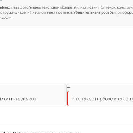
рафиях
или в фото/видео/текстовом обзоре и/или описании (оттенок, конструкц
онструкцию изделий и их комплект поставки.
Убедительная просьба:
при оформ
изделия.
мки и что делать
Что такое гирбокс и как он