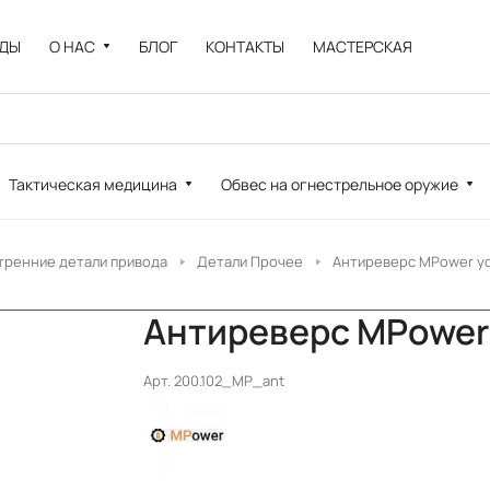
НДЫ
О НАС
БЛОГ
КОНТАКТЫ
МАСТЕРСКАЯ
Тактическая медицина
Обвес на огнестрельное оружие
тренние детали привода
Детали Прочее
Антиреверс MPower у
Антиреверс MPower
Арт.
200.102_MP_ant