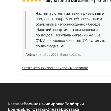
★★★★★
Покупатели о магазине
— рейтинг 5
Чистый и уютный магазин, приветливые
продавцы, подробно всё рассказали и
объяснили в непринуждённой беседе.
Широкий ассортимент экипировки и
приводов! Покупала магазины на СВД
CYMA — хорошее качество. Обязательно
приду сюда ещё!
Алёна ·
октябрь 2025, Яндекс.Карты
Читать отзывы обо всех трёх магазинах
Каталог
Военная экипировка
Подборки
Бренды
Блог
Статьи
Оплата
Доставка