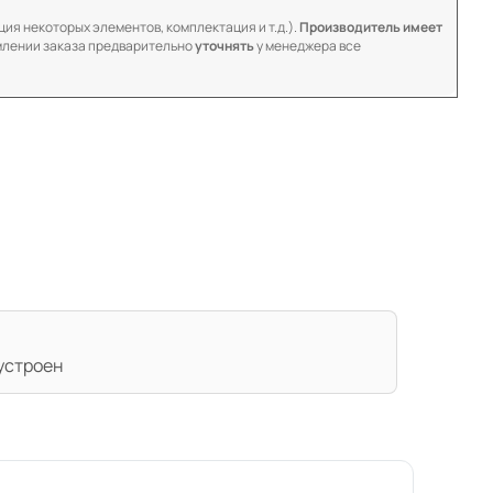
ия некоторых элементов, комплектация и т.д.).
Производитель имеет
лении заказа предварительно
уточнять
у менеджера все
 устроен