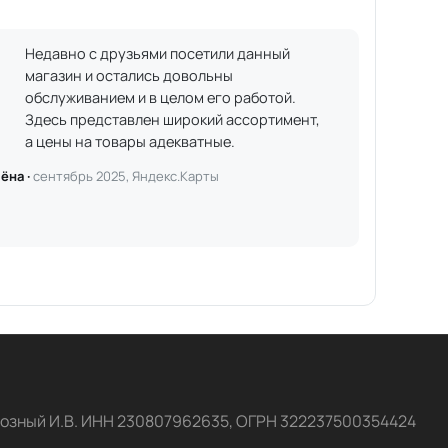
Недавно с друзьями посетили данный
магазин и остались довольны
обслуживанием и в целом его работой.
Здесь представлен широкий ассортимент,
а цены на товары адекватные.
ёна ·
сентябрь 2025, Яндекс.Карты
озный И.В. ИНН 230807962635, ОГРН 322237500354424