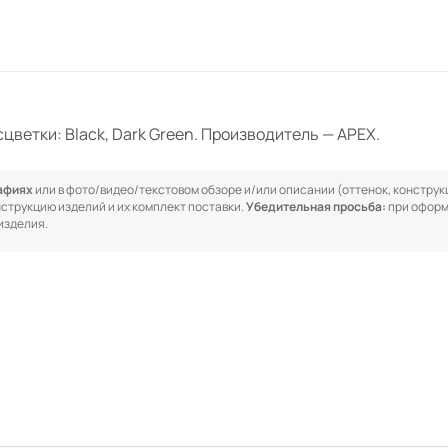
цветки: Black, Dark Green. Производитель — APEX.
рафиях
или в фото/видео/текстовом обзоре и/или описании (оттенок, конструкц
онструкцию изделий и их комплект поставки.
Убедительная просьба:
при оформ
изделия.