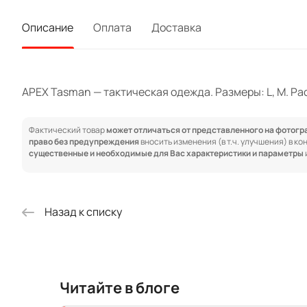
Описание
Оплата
Доставка
APEX Tasman — тактическая одежда. Размеры: L, M. Рас
Фактический товар
может отличаться от представленного на фотог
право без предупреждения
вносить изменения (в т.ч. улучшения) в к
существенные и необходимые для Вас характеристики и параметры
Назад к списку
Читайте в блоге