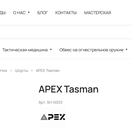
НДЫ
О НАС
БЛОГ
КОНТАКТЫ
МАСТЕРСКАЯ
Тактическая медицина
Обвес на огнестрельное оружие
Низ
Шорты
APEX Tasman
APEX Tasman
Арт.
SH-0003