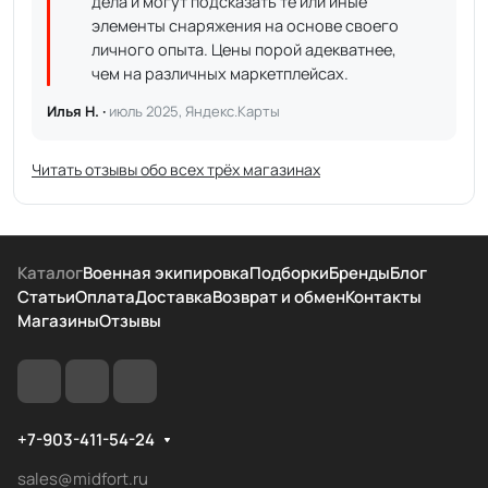
дела и могут подсказать те или иные
элементы снаряжения на основе своего
личного опыта. Цены порой адекватнее,
чем на различных маркетплейсах.
Илья Н. ·
июль 2025, Яндекс.Карты
Читать отзывы обо всех трёх магазинах
Каталог
Военная экипировка
Подборки
Бренды
Блог
Статьи
Оплата
Доставка
Возврат и обмен
Контакты
Магазины
Отзывы
+7-903-411-54-24
sales@midfort.ru