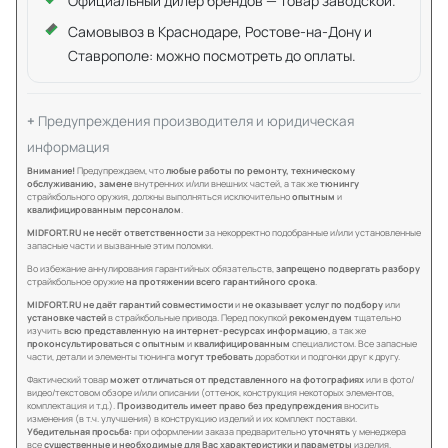
Официальный дилер брендов — товар заводской.
Самовывоз в Краснодаре, Ростове-на-Дону и
Ставрополе: можно посмотреть до оплаты.
Предупреждения производителя и юридическая
информация
Внимание!
Предупреждаем, что
любые работы по ремонту, техническому
обслуживанию, замене
внутренних и/или внешних частей, а так же
тюнингу
страйкбольного оружия, должны выполняться исключительно
опытным
и
квалифицированным персоналом
.
MIDFORT.RU не несёт ответственности
за некорректно подобранные и/или установленные
запасные части и вызванные этим поломки.
Во избежание аннулирования гарантийных обязательств,
запрещено подвергать разбору
страйкбольное оружие
на протяжении всего гарантийного срока
.
MIDFORT.RU не даёт гарантий совместимости
и
не оказывает услуг по подбору
или
установке частей
в страйкбольные привода. Перед покупкой
рекомендуем
тщательно
изучить
всю представленную на интернет-ресурсах информацию
, а так же
проконсультироваться с опытным
и
квалифицированным
специалистом. Все запасные
части, детали и элементы тюнинга
могут требовать
доработки и подгонки друг к другу.
Фактический товар
может отличаться от представленного на фотографиях
или в фото/
видео/текстовом обзоре и/или описании (оттенок, конструкция некоторых элементов,
комплектация и т.д.).
Производитель имеет право без предупреждения
вносить
изменения (в т.ч. улучшения) в конструкцию изделий и их комплект поставки.
Убедительная просьба:
при оформлении заказа предварительно
уточнять
у менеджера
все
существенные и необходимые для Вас характеристики и параметры
изделия.