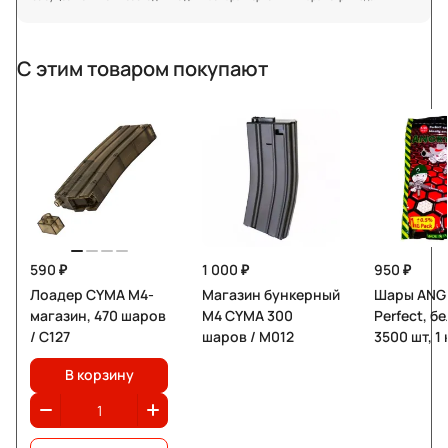
С этим товаром покупают
590 ₽
1 000 ₽
950 ₽
Лоадер CYMA M4-
Магазин бункерный
Шары ANGR
магазин, 470 шаров
M4 CYMA 300
Perfect, б
/ C127
шаров / М012
3500 шт, 1 
В корзину