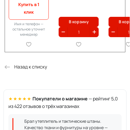
Купить в 1
клик
В корзину
В кор
Имя и телефон —
остальное уточнит
менеджер
Назад к списку
★★★★★
Покупатели о магазине
— рейтинг 5,0
из 422 отзывов о трёх магазинах
Брал утеплитель и тактические штаны.
Качество ткани и фурнитуры на уровне —