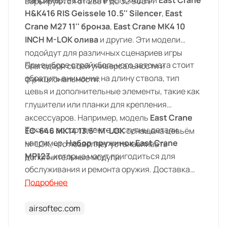
Например, в каталоге есть модели
East Crane
варьируются от 280 ₽ до 32 900 ₽.
H&K416 RIS Geissele 10.5'' Silencer
,
East
Crane M27 11'' бронза
,
East Crane MK4 10
INCH M-LOK олива
и другие. Эти модели
подойдут для различных сценариев игры
При выборе страйкбольного автомата стоит
благодаря своей универсальности и
обратить внимание на длину ствола, тип
функциональности.
цевья и дополнительные элементы, такие как
глушители или планки для крепления
аксессуаров. Например, модель
East Crane
Также в ассортименте доступны детали,
EC-646 MK14 13.5" M-LOK
оснащена цевьём
например,
Набор пружинок East Crane
M-LOK, что позволяет устанавливать
MP123
, которые могут пригодиться для
дополнительные модули.
обслуживания и ремонта оружия. Доставка
товаров E&C (East Crane) осуществляется по
Подробнее
всей России, а купить их можно в магазинах
airsoftec.com
MIDFORT в Краснодаре, Ростове-на-Дону и
Ставрополе.