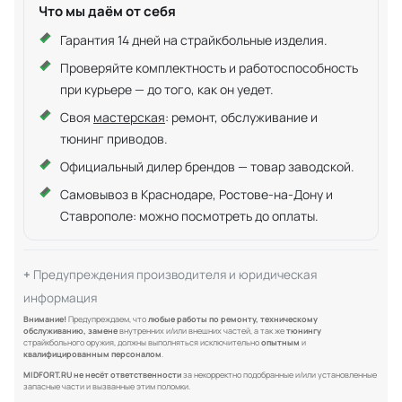
Что мы даём от себя
Гарантия 14 дней на страйкбольные изделия.
Проверяйте комплектность и работоспособность
при курьере — до того, как он уедет.
Своя
мастерская
: ремонт, обслуживание и
тюнинг приводов.
Официальный дилер брендов — товар заводской.
Самовывоз в Краснодаре, Ростове-на-Дону и
Ставрополе: можно посмотреть до оплаты.
Предупреждения производителя и юридическая
информация
Внимание!
Предупреждаем, что
любые работы по ремонту, техническому
обслуживанию, замене
внутренних и/или внешних частей, а так же
тюнингу
страйкбольного оружия, должны выполняться исключительно
опытным
и
квалифицированным персоналом
.
MIDFORT.RU не несёт ответственности
за некорректно подобранные и/или установленные
запасные части и вызванные этим поломки.