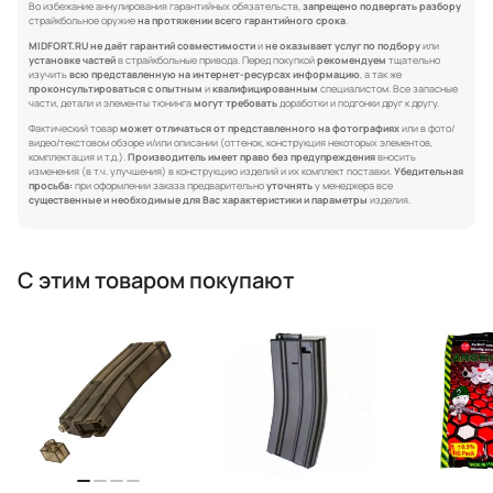
Во избежание аннулирования гарантийных обязательств,
запрещено подвергать разбору
страйкбольное оружие
на протяжении всего гарантийного срока
.
MIDFORT.RU не даёт гарантий совместимости
и
не оказывает услуг по подбору
или
установке частей
в страйкбольные привода. Перед покупкой
рекомендуем
тщательно
изучить
всю представленную на интернет-ресурсах информацию
, а так же
проконсультироваться с опытным
и
квалифицированным
специалистом. Все запасные
части, детали и элементы тюнинга
могут требовать
доработки и подгонки друг к другу.
Фактический товар
может отличаться от представленного на фотографиях
или в фото/
видео/текстовом обзоре и/или описании (оттенок, конструкция некоторых элементов,
комплектация и т.д.).
Производитель имеет право без предупреждения
вносить
изменения (в т.ч. улучшения) в конструкцию изделий и их комплект поставки.
Убедительная
просьба:
при оформлении заказа предварительно
уточнять
у менеджера все
существенные и необходимые для Вас характеристики и параметры
изделия.
С этим товаром покупают