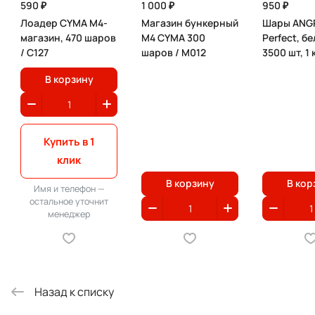
590 ₽
1 000 ₽
950 ₽
Лоадер CYMA M4-
Магазин бункерный
Шары ANGR
магазин, 470 шаров
M4 CYMA 300
Perfect, бе
/ C127
шаров / М012
3500 шт, 1 
В корзину
Купить в 1
клик
В корзину
В кор
Имя и телефон —
остальное уточнит
менеджер
Назад к списку