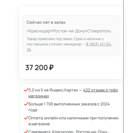
Сейчас нет в залах
Краснодар
Ростов-на-Дону
Ставрополь
Товар привозим под заказ. Срок и наличие у
поставщика уточнит менеджер —
8 (903) 411-54-
24
.
37 200 ₽
5,0 из 5 на Яндекс.Картах —
422 отзыва о трёх
магазинах
Больше 1 700 выполненных заказов с 2024
года
Оплата онлайн или наличными при получении
в магазине
Самовывоз: Краснодар · Ростов-на-Дону ·