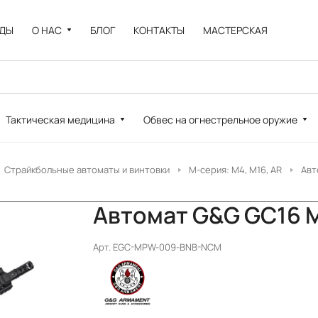
НДЫ
О НАС
БЛОГ
КОНТАКТЫ
МАСТЕРСКАЯ
Тактическая медицина
Обвес на огнестрельное оружие
Страйкбольные автоматы и винтовки
M-серия: M4, M16, AR
Авт
Автомат G&G GC16 MP
Арт.
EGC-MPW-009-BNB-NCM