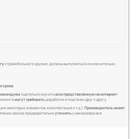
гу
страйкбольного оружия, должны выполняться исключительно
о срока
.
комендуем
тщательно изучить
всю представленную на интернет-
 тюнинга
могут требовать
доработки и подгонки друг к другу.
ия некоторых элементов, комплектация и т.д.).
Производитель имеет
лении заказа предварительно
уточнять
у менеджера все