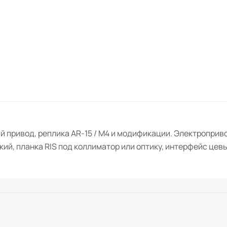
ый привод, реплика AR-15 / M4 и модификации. Электроприв
кий, планка RIS под коллиматор или оптику, интерфейс цев