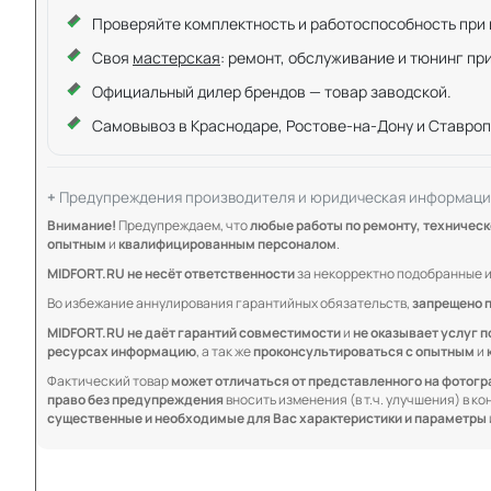
Проверяйте комплектность и работоспособность при ку
Своя
мастерская
: ремонт, обслуживание и тюнинг пр
Официальный дилер брендов — товар заводской.
Самовывоз в Краснодаре, Ростове-на-Дону и Ставроп
Предупреждения производителя и юридическая информаци
Внимание!
Предупреждаем, что
любые работы по ремонту, техничес
опытным
и
квалифицированным персоналом
.
MIDFORT.RU не несёт ответственности
за некорректно подобранные и
Во избежание аннулирования гарантийных обязательств,
запрещено 
MIDFORT.RU не даёт гарантий совместимости
и
не оказывает услуг п
ресурсах информацию
, а так же
проконсультироваться с опытным
и
Фактический товар
может отличаться от представленного на фотог
право без предупреждения
вносить изменения (в т.ч. улучшения) в к
существенные и необходимые для Вас характеристики и параметры