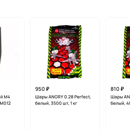
950 ₽
810 ₽
й M4
Шары ANGRY 0.28 Perfect,
Шары ANG
 М012
белый, 3500 шт, 1 кг
белый, 40