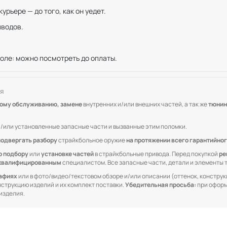
рьере — до того, как он уедет.
иводов.
оле: можно посмотреть до оплаты.
я
кому обслуживанию, замене
внутренних и/или внешних частей, а так же
тюнин
/или установленные запасные части и вызванные этим поломки.
подвергать разбору
страйкбольное оружие
на протяжении всего гарантийног
о подбору
или
установке частей
в страйкбольные привода. Перед покупкой
ре
квалифицированным
специалистом. Все запасные части, детали и элементы
рафиях
или в фото/видео/текстовом обзоре и/или описании (оттенок, конструкц
онструкцию изделий и их комплект поставки.
Убедительная просьба:
при оформ
изделия.