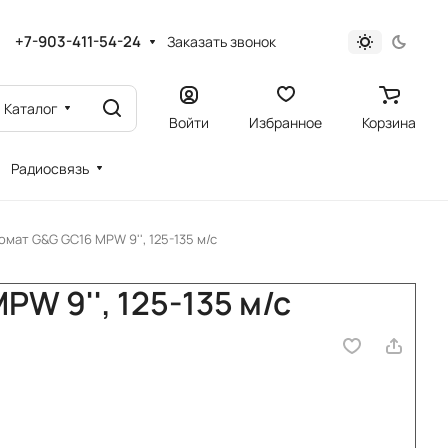
+7-903-411-54-24
Заказать звонок
Каталог
Войти
Избранное
Корзина
Радиосвязь
омат G&G GC16 MPW 9'', 125-135 м/с
W 9'', 125-135 м/с