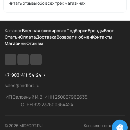
Читать отзывы обо всех трёх магазинах
Каталог
Военная экипировка
Подборки
Бренды
Блог
Статьи
Оплата
Доставка
Возврат и обмен
Контакты
Магазины
Отзывы
+7-903-411-54-24
sales@midfort.ru
ИП Залозный И.В. ИНН 230807962635,
ОГРН 322237500354424
© 2026 MIDFORT.RU
Конфиденциальность