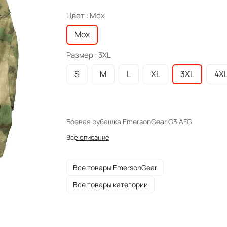
Цвет :
Мох
Мох
Размер :
3XL
S
M
L
XL
3XL
4X
Боевая рубашка EmersonGear G3 AFG
Все описание
Все товары EmersonGear
Все товары категории