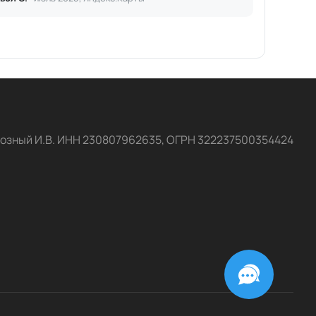
озный И.В. ИНН 230807962635, ОГРН 322237500354424