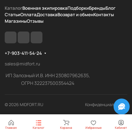
Каталог
Военная экипировка
Подборки
Бренды
Блог
Статьи
Оплата
Доставка
Возврат и обмен
Контакты
Магазины
Отзывы
+7-903-411-54-24
sales@midfort.ru
ИП Залозный И.В. ИНН 230807962635,
ОГРН 322237500354424
© 2026 MIDFORT.RU
Конфиденциальность
Главная
Каталог
Корзина
Избранные
Кабинет