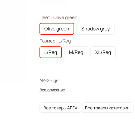
Цвет :
Olive green
Olive green
Shadow grey
Размер :
L/Reg
L/Reg
M/Reg
XL/Reg
APEX Eiger
Все описание
Все товары APEX
Все товары категории