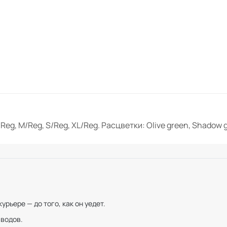
Reg, M/Reg, S/Reg, XL/Reg. Расцветки: Olive green, Shadow
рьере — до того, как он уедет.
иводов.