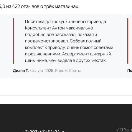
,0 из 422 отзывов о трёх магазинах
Посетила для покупки первого привода.
Консультант Антон максимально
подробно всё рассказал, показал и
продемонстрировал. Собрал полный
комплект к приводу, очень помог советами
и разъяснениями. Ассортимент шикарный,
цены ниже, чем видела в других местах.
Диана Т. ·
август 2025, Яндекс.Карты
По
ИП Зал
+7-903-411-54-24