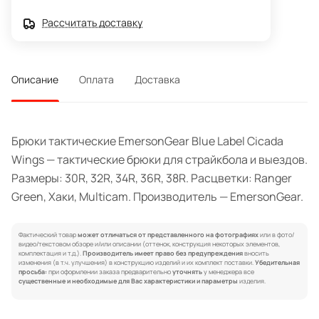
Рассчитать доставку
Описание
Оплата
Доставка
Брюки тактические EmersonGear Blue Label Cicada
Wings — тактические брюки для страйкбола и выездов.
Размеры: 30R, 32R, 34R, 36R, 38R. Расцветки: Ranger
Green, Хаки, Multicam. Производитель — EmersonGear.
Фактический товар
может отличаться от представленного на фотографиях
или в фото/
видео/текстовом обзоре и/или описании (оттенок, конструкция некоторых элементов,
комплектация и т.д.).
Производитель имеет право без предупреждения
вносить
изменения (в т.ч. улучшения) в конструкцию изделий и их комплект поставки.
Убедительная
просьба:
при оформлении заказа предварительно
уточнять
у менеджера все
существенные и необходимые для Вас характеристики и параметры
изделия.