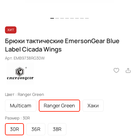
ХИТ
Брюки тактические EmersonGear Blue
Label Cicada Wings
Арт.
EMB9738RG30W
Цвет :
Ranger Green
Multicam
Ranger Green
Хаки
Размер :
30R
30R
36R
38R