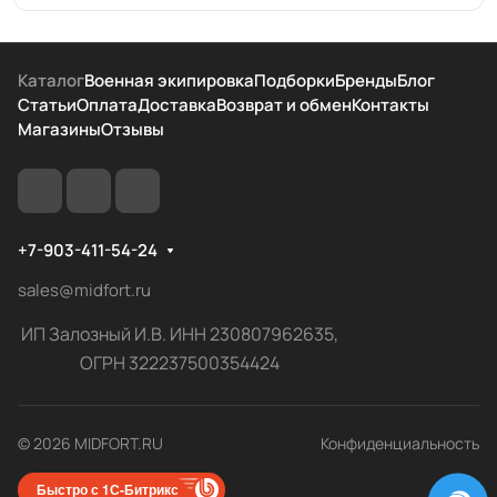
Каталог
Военная экипировка
Подборки
Бренды
Блог
Статьи
Оплата
Доставка
Возврат и обмен
Контакты
Магазины
Отзывы
+7-903-411-54-24
sales@midfort.ru
ИП Залозный И.В. ИНН 230807962635,
ОГРН 322237500354424
© 2026 MIDFORT.RU
Конфиденциальность
Быстро с 1С-Битрикс