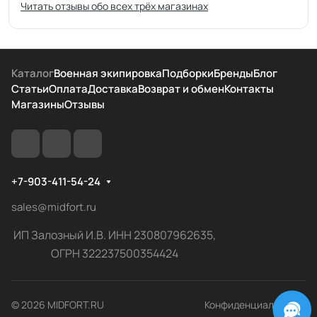
Читать отзывы обо всех трёх магазинах
Каталог
Военная экипировка
Подборки
Бренды
Блог
Статьи
Оплата
Доставка
Возврат и обмен
Контакты
Магазины
Отзывы
+7-903-411-54-24
sales@midfort.ru
ИП Залозный И.В. ИНН 230807962635,
ОГРН 322237500354424
© 2026 MIDFORT.RU
Конфиденциальность