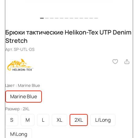
Брюки тактические Helikon-Tex UTP Denim
Stretch
Арт.
SP-UTL-DS
Цвет :
Marine Blue
Marine Blue
Размер :
2XL
S
M
L
XL
2XL
L/Long
M\Long