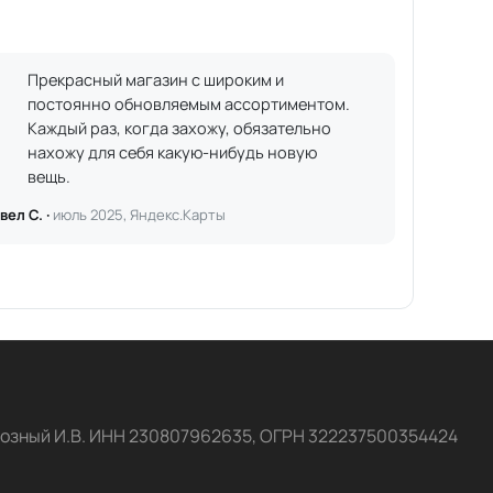
Прекрасный магазин с широким и
постоянно обновляемым ассортиментом.
Каждый раз, когда захожу, обязательно
нахожу для себя какую-нибудь новую
вещь.
вел С. ·
июль 2025, Яндекс.Карты
озный И.В. ИНН 230807962635, ОГРН 322237500354424