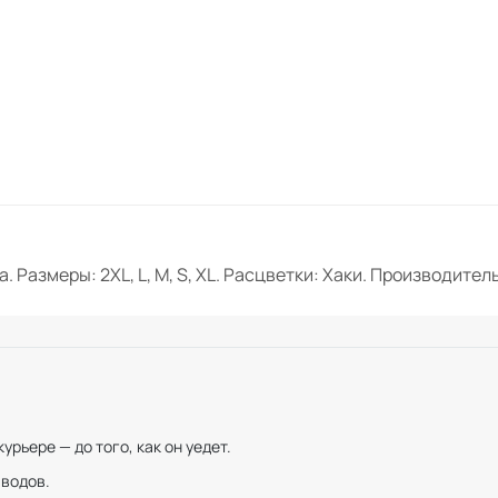
 Размеры: 2XL, L, M, S, XL. Расцветки: Хаки. Производител
рьере — до того, как он уедет.
иводов.