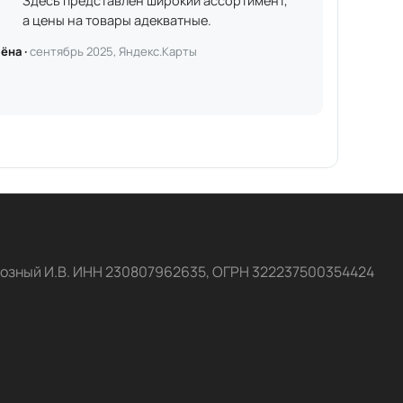
Здесь представлен широкий ассортимент,
а цены на товары адекватные.
ёна ·
сентябрь 2025, Яндекс.Карты
озный И.В. ИНН 230807962635, ОГРН 322237500354424