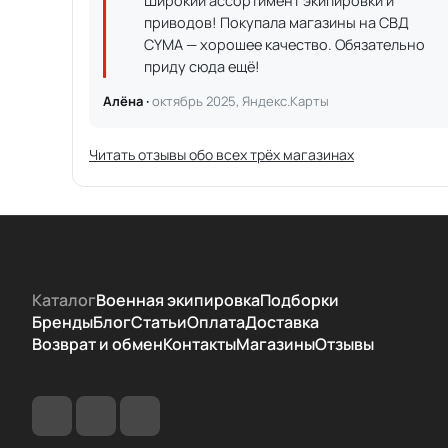
Широкий ассортимент экипировки и
приводов! Покупала магазины на СВД
CYMA — хорошее качество. Обязательно
приду сюда ещё!
Алёна ·
октябрь 2025, Яндекс.Карты
Читать отзывы обо всех трёх магазинах
Каталог
Военная экипировка
Подборки
Бренды
Блог
Статьи
Оплата
Доставка
Возврат и обмен
Контакты
Магазины
Отзывы