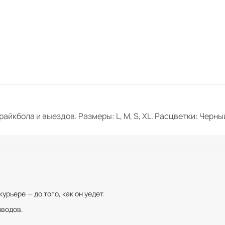
райкбола и выездов. Размеры: L, M, S, XL. Расцветки: Черны
рьере — до того, как он уедет.
иводов.