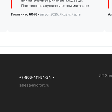
внимательные приятные продавцы.
Постоянно закупаюсь в этом магазине.
Инкогнито 6046 ·
август 2025, Яндекс.Карты
Ал
ИП Зал
+7-903-411-54-24
sales@midfort.ru