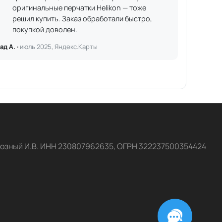
оригинальные перчатки Helikon — тоже
решил купить. Заказ обработали быстро,
покупкой доволен.
ад А. ·
июль 2025, Яндекс.Карты
озный И.В. ИНН 230807962635, ОГРН 322237500354424