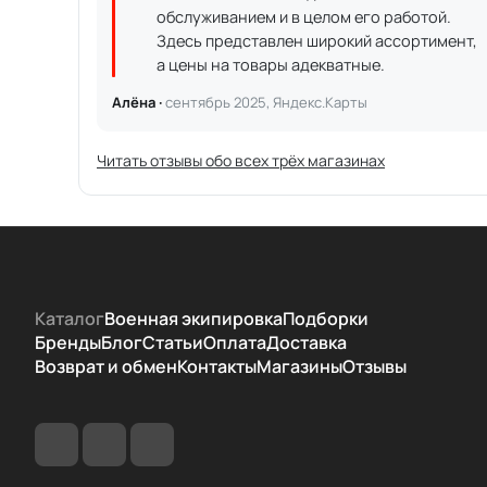
обслуживанием и в целом его работой.
Здесь представлен широкий ассортимент,
а цены на товары адекватные.
Алёна ·
сентябрь 2025, Яндекс.Карты
Читать отзывы обо всех трёх магазинах
Каталог
Военная экипировка
Подборки
Бренды
Блог
Статьи
Оплата
Доставка
Возврат и обмен
Контакты
Магазины
Отзывы