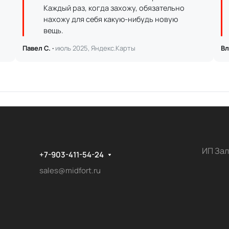
Каждый раз, когда захожу, обязательно
нахожу для себя какую-нибудь новую
вещь.
Павел С. ·
июль 2025, Яндекс.Карты
Вл
ИП Зал
+7-903-411-54-24
sales@midfort.ru