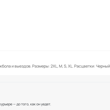
ола и выездов. Размеры: 2XL, M, S, XL. Расцветки: Черный
рьере — до того, как он уедет.