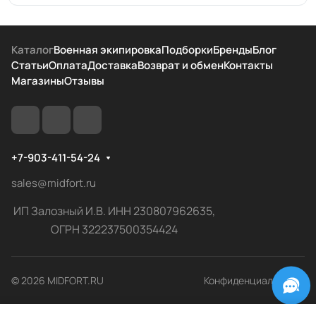
Каталог
Военная экипировка
Подборки
Бренды
Блог
Статьи
Оплата
Доставка
Возврат и обмен
Контакты
Магазины
Отзывы
+7-903-411-54-24
sales@midfort.ru
ИП Залозный И.В. ИНН 230807962635,
ОГРН 322237500354424
© 2026 MIDFORT.RU
Конфиденциальность