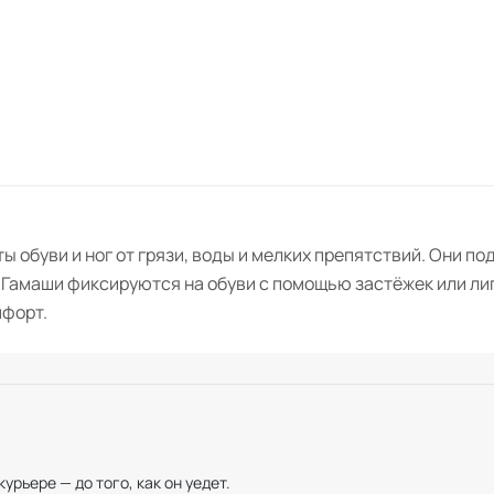
буви и ног от грязи, воды и мелких препятствий. Они под
 Гамаши фиксируются на обуви с помощью застёжек или ли
мфорт.
рьере — до того, как он уедет.