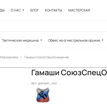
НДЫ
О НАС
БЛОГ
КОНТАКТЫ
МАСТЕРСКАЯ
Тактическая медицина
Обвес на огнестрельное оружие
Маскировка
Гамаши СоюзСпецОснащение
Гамаши СоюзСпецО
Арт.
gamash_sso