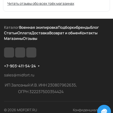
Читать отзывы обо всех трёх магазинах
Каталог
Военная экипировка
Подборки
Бренды
Блог
Статьи
Оплата
Доставка
Возврат и обмен
Контакты
Магазины
Отзывы
+7-903-411-54-24
sales@midfort.ru
ИП Залозный И.В. ИНН 230807962635,
ОГРН 322237500354424
© 2026 MIDFORT.RU
Конфиденциальность