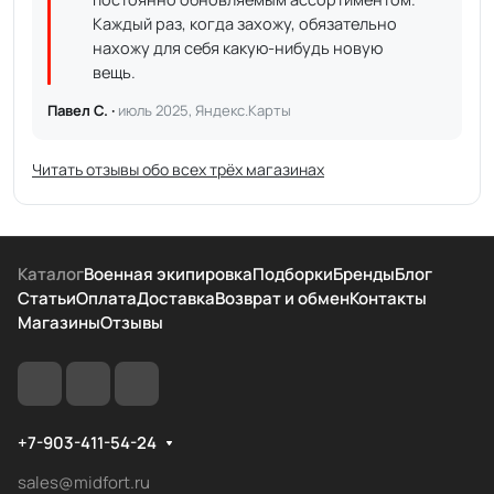
Каждый раз, когда захожу, обязательно
нахожу для себя какую-нибудь новую
вещь.
Павел С. ·
июль 2025, Яндекс.Карты
Читать отзывы обо всех трёх магазинах
Каталог
Военная экипировка
Подборки
Бренды
Блог
Статьи
Оплата
Доставка
Возврат и обмен
Контакты
Магазины
Отзывы
+7-903-411-54-24
sales@midfort.ru