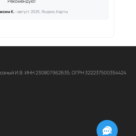
Рекомендую!
ксим К. ·
август 2025, Яндекс.Карты
озный И.В. ИНН 230807962635, ОГРН 322237500354424