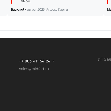
умом.
Василий ·
август 2025, Яндекс.Карты
Ма
ИП Зал
+7-903-411-54-24
sales@midfort.ru