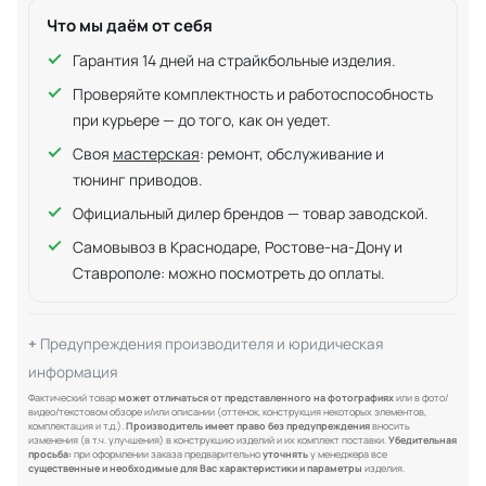
Что мы даём от себя
Гарантия 14 дней на страйкбольные изделия.
Проверяйте комплектность и работоспособность
при курьере — до того, как он уедет.
Своя
мастерская
: ремонт, обслуживание и
тюнинг приводов.
Официальный дилер брендов — товар заводской.
Самовывоз в Краснодаре, Ростове-на-Дону и
Ставрополе: можно посмотреть до оплаты.
Предупреждения производителя и юридическая
информация
Фактический товар
может отличаться от представленного на фотографиях
или в фото/
видео/текстовом обзоре и/или описании (оттенок, конструкция некоторых элементов,
комплектация и т.д.).
Производитель имеет право без предупреждения
вносить
изменения (в т.ч. улучшения) в конструкцию изделий и их комплект поставки.
Убедительная
просьба:
при оформлении заказа предварительно
уточнять
у менеджера все
существенные и необходимые для Вас характеристики и параметры
изделия.