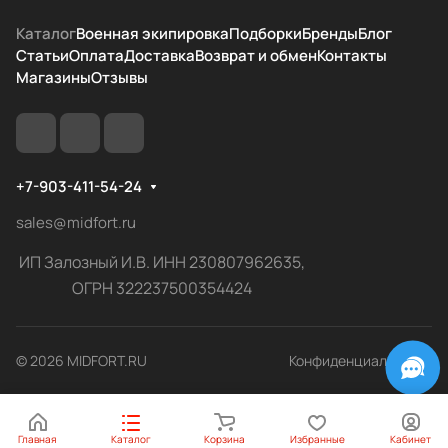
Каталог
Военная экипировка
Подборки
Бренды
Блог
Статьи
Оплата
Доставка
Возврат и обмен
Контакты
Магазины
Отзывы
+7-903-411-54-24
sales@midfort.ru
ИП Залозный И.В. ИНН 230807962635,
ОГРН 322237500354424
© 2026 MIDFORT.RU
Конфиденциальность
Главная
Каталог
Корзина
Избранные
Кабинет