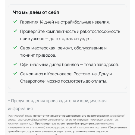
Что мы даём от себя
Гарантия 14 дней на страйкбольные изделия.
Проверяйте комплектность и работоспособность
при курьере — до того, как он уедет.
Своя
мастерская
: ремонт, обслуживание и
тюнинг приводов.
Официальный дилер брендов — товар заводской.
Самовывоз в Краснодаре, Ростове-на-Дону и
Ставрополе: можно посмотреть до оплаты.
Предупреждения производителя и юридическая
информация
Фактический товар
может отличаться от представленного на фотографиях
или в фото/
видео/текстовом обзоре и/или описании (оттенок, конструкция некоторых элементов,
комплектация и т.д.).
Производитель имеет право без предупреждения
вносить
изменения (в т.ч. улучшения) в конструкцию изделий и их комплект поставки.
Убедительная
просьба:
при оформлении заказа предварительно
уточнять
у менеджера все