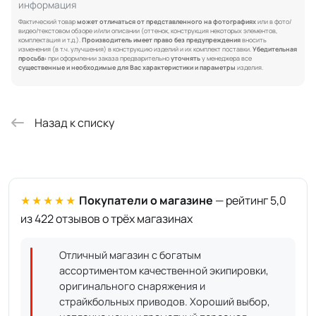
информация
Фактический товар
может отличаться от представленного на фотографиях
или в фото/
видео/текстовом обзоре и/или описании (оттенок, конструкция некоторых элементов,
комплектация и т.д.).
Производитель имеет право без предупреждения
вносить
изменения (в т.ч. улучшения) в конструкцию изделий и их комплект поставки.
Убедительная
просьба:
при оформлении заказа предварительно
уточнять
у менеджера все
существенные и необходимые для Вас характеристики и параметры
изделия.
Назад к списку
★★★★★
Покупатели о магазине
— рейтинг 5,0
из 422 отзывов о трёх магазинах
Отличный магазин с богатым
ассортиментом качественной экипировки,
оригинального снаряжения и
страйкбольных приводов. Хороший выбор,