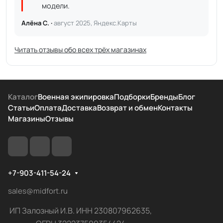
модели.
Алёна С. ·
август 2025, Яндекс.Карты
Читать отзывы обо всех трёх магазинах
Каталог
Военная экипировка
Подборки
Бренды
Блог
Статьи
Оплата
Доставка
Возврат и обмен
Контакты
Магазины
Отзывы
+7-903-411-54-24
sales@midfort.ru
ИП Залозный И.В. ИНН 230807962635,